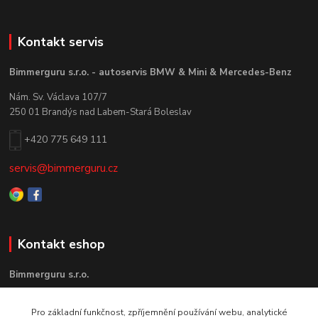
Kontakt servis
Bimmerguru s.r.o. - autoservis BMW & Mini & Mercedes-Benz
Nám. Sv. Václava 107/7
250 01 Brandýs nad Labem-Stará Boleslav
+420 775 649 111
servis@bimmerguru.cz
Kontakt eshop
Bimmerguru s.r.o.
Pod Vinicí 209
Pro základní funkčnost, zpříjemnění používání webu, analytické
250 70 Postřižín