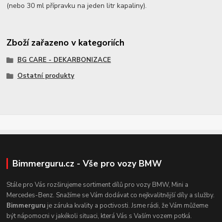
(nebo 30 ml přípravku na jeden litr kapaliny).
Zboží zařazeno v kategoriích
BG CARE - DEKARBONIZACE
Ostatní produkty
Bimmerguru.cz - Vše pro vozy BMW
Stále pro Vás rozširujeme sortiment dílů pro vozy BMW, Mini a
Mercedes-Benz. Snažíme se Vám dodávat co nejkvalitnější díly a služby.
Bimmerguru
je záruka kvality a poctivosti. Jsme rádi, že Vám můžeme
být nápomocni v jakékoli situaci, která Vás s Vaším vozem potká.