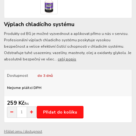
Výplach chladícího systému
Produkty od BG je možné vyzvednout a aplikovat přímo u nás v servisu.
Profesionální výplach chladicího systému poskytuje vysokou
bezpečnost a velice efektivní čistící schopnosti v chladicím systému.
Odstraňuje tuhé usazeniny, vazelíny, mastnoty, olej a oxidanty glykolu. Je
absolutně bezpečný ve všec...
celý popis
Dostupnost
do 3 dnů
Nejsme plátci DPH
259 Kč
/
ks
Přidat do košíku
Hlídat cenu / dostupnost