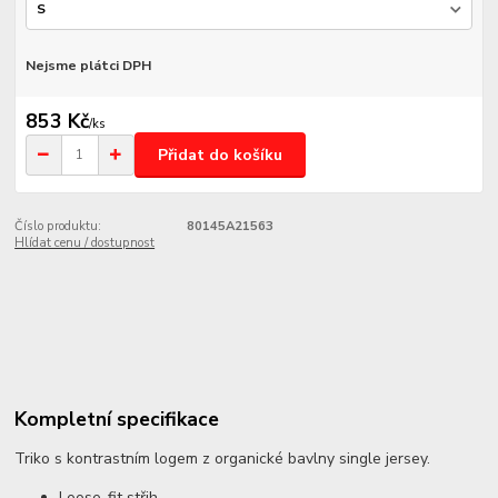
Nejsme plátci DPH
853 Kč
/
ks
Přidat do košíku
Číslo produktu:
80145A21563
Hlídat cenu / dostupnost
Kompletní specifikace
Triko s kontrastním logem z organické bavlny single jersey.
Loose-fit střih.