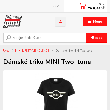
0
ks
CZK
za
0,00 Kč
Menu
Hledat
Úvod
MINI LIFESTYLE KOLEKCE
Dámské triko MINI Two-tone
Dámské triko MINI Two-tone