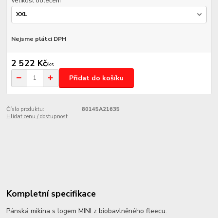
Velikost oblečení
Nejsme plátci DPH
2 522 Kč
/
ks
Přidat do košíku
Číslo produktu:
80145A21635
Hlídat cenu / dostupnost
Kompletní specifikace
Pánská mikina s logem MINI z biobavlněného fleecu.