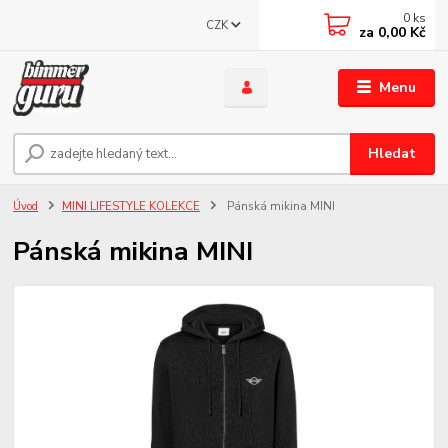
0
ks
CZK
za
0,00 Kč
Menu
Hledat
Úvod
MINI LIFESTYLE KOLEKCE
Pánská mikina MINI
Pánská mikina MINI