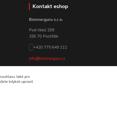
Kontakt eshop
Bimmerguru s.r.o.
Pod Vinicí 209
250 70 Postřižín
+420 775 649 111
info@bimmerguru.cz
 souhlasu také pro
žete kdykoli upravit