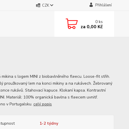
Přihlášení
CZK
0
ks
za
0,00 Kč
 mikina s logem MINI z biobavlněného fleecu. Loose-fit střih.
lý proužkovaný lem na konci mikiny a na rukávech. Žebrovaný
konce rukávů. Stahovací kapuce. Klokaní kapsa. Kontrastní
INI. Materiál: 100% organická bavlna s fleecem uvnitř.
no v Portugalsku.
celý popis
tupnost
1-2 týdny