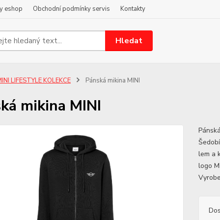
y eshop
Obchodní podmínky servis
Kontakty
Hledat
INI LIFESTYLE KOLEKCE
Pánská mikina MINI
ká mikina MINI
Pánská
Šedobí
lem a 
logo M
Vyrobe
Dos