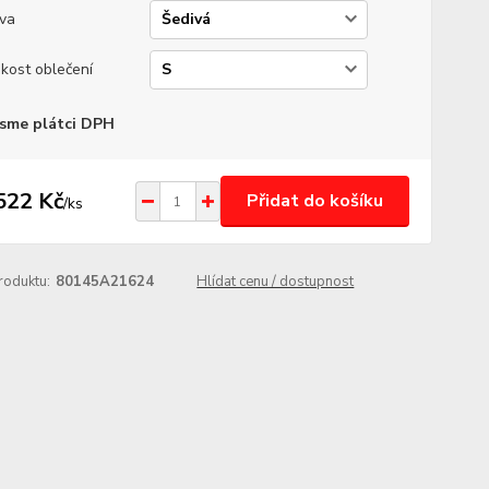
va
ikost oblečení
sme plátci DPH
522 Kč
Přidat do košíku
/
ks
roduktu:
80145A21624
Hlídat cenu / dostupnost