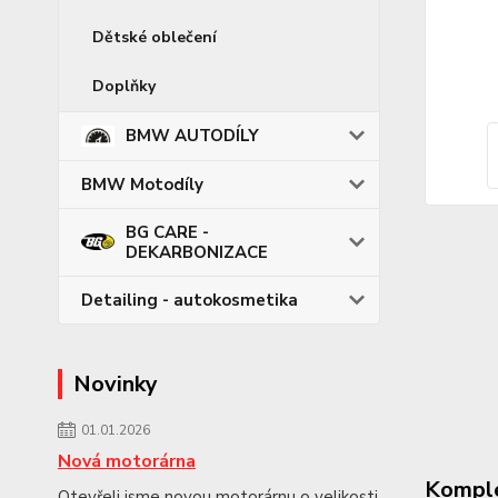
Dětské oblečení
Doplňky
BMW AUTODÍLY
BMW Motodíly
BG CARE -
DEKARBONIZACE
Detailing - autokosmetika
Novinky
01.01.2026
Nová motorárna
Komple
Otevřeli jsme novou motorárnu o velikosti