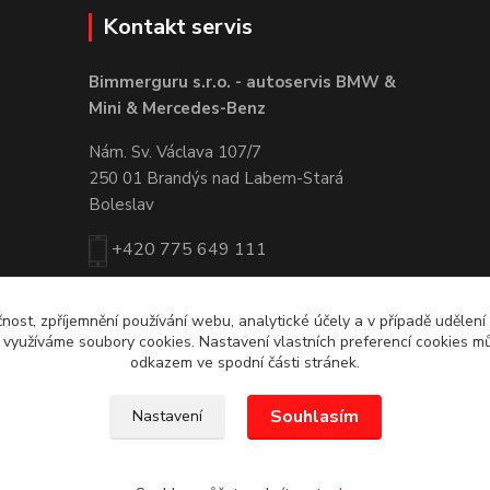
Kontakt servis
Bimmerguru s.r.o. - autoservis BMW &
Mini & Mercedes-Benz
Nám. Sv. Václava 107/7
250 01 Brandýs nad Labem-Stará
Boleslav
+420 775 649 111
servis@bimmerguru.cz
čnost, zpříjemnění používání webu, analytické účely a v případě udělení
y využíváme soubory cookies. Nastavení vlastních preferencí cookies mů
odkazem ve spodní části stránek.
Souhlasím
Nastavení