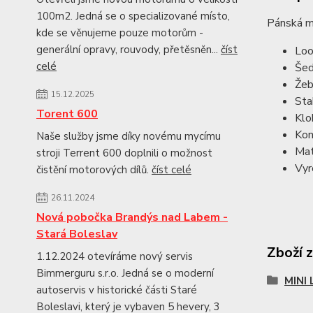
100m2. Jedná se o specializované místo,
Pánská mi
kde se věnujeme pouze motorům -
generální opravy, rouvody, přetěsněn...
číst
Loo
celé
Šed
Žeb
15.12.2025
Sta
Torent 600
Klo
Kon
Naše služby jsme díky novému mycímu
Mat
stroji Terrent 600 doplnili o možnost
Vyr
čistění motorových dílů.
číst celé
26.11.2024
Nová pobočka Brandýs nad Labem -
Stará Boleslav
Zboží 
1.12.2024 otevíráme nový servis
Bimmerguru s.r.o. Jedná se o moderní
MINI
autoservis v historické části Staré
Boleslavi, který je vybaven 5 hevery, 3