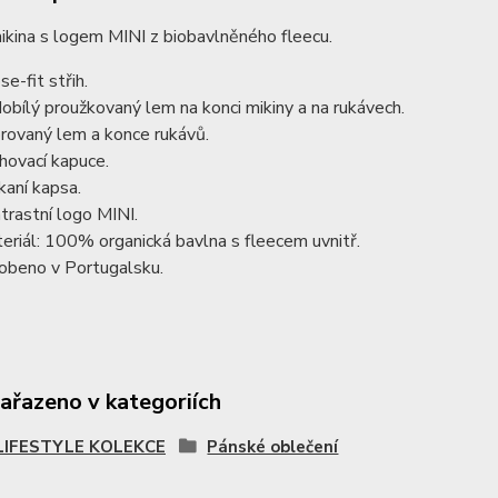
kina s logem MINI z biobavlněného fleecu.
se-fit střih.
obílý proužkovaný lem na konci mikiny a na rukávech.
rovaný lem a konce rukávů.
hovací kapuce.
kaní kapsa.
trastní logo MINI.
eriál: 100% organická bavlna s fleecem uvnitř.
obeno v Portugalsku.
zařazeno v kategoriích
 LIFESTYLE KOLEKCE
Pánské oblečení