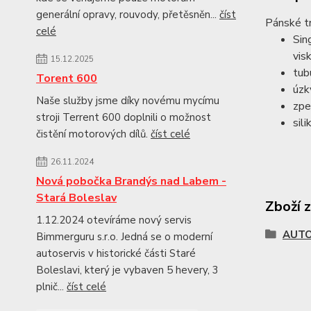
generální opravy, rouvody, přetěsněn...
číst
Pánské tr
celé
Sin
vis
15.12.2025
tubu
Torent 600
úzk
Naše služby jsme díky novému mycímu
zpe
stroji Terrent 600 doplnili o možnost
sil
čistění motorových dílů.
číst celé
26.11.2024
Nová pobočka Brandýs nad Labem -
Stará Boleslav
Zboží 
1.12.2024 otevíráme nový servis
AUTO
Bimmerguru s.r.o. Jedná se o moderní
autoservis v historické části Staré
Boleslavi, který je vybaven 5 hevery, 3
plnič...
číst celé