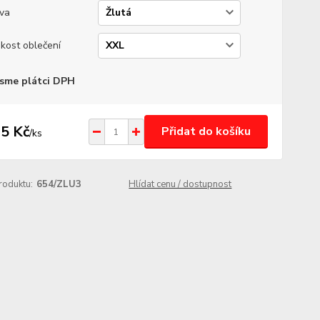
va
ikost oblečení
sme plátci DPH
5 Kč
Přidat do košíku
/
ks
roduktu:
654/ZLU3
Hlídat cenu / dostupnost