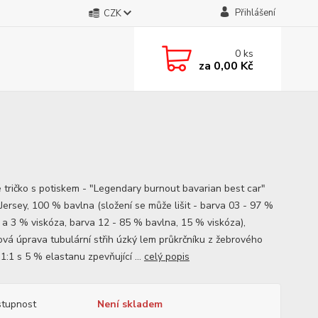
Přihlášení
CZK
0
ks
za
0,00 Kč
 tričko s potiskem - "Legendary burnout bavarian best car"
 Jersey, 100 % bavlna (složení se může lišit - barva 03 - 97 %
 a 3 % viskóza, barva 12 - 85 % bavlna, 15 % viskóza),
nová úprava tubulární střih úzký lem průkrčníku z žebrového
1:1 s 5 % elastanu zpevňující ...
celý popis
tupnost
Není skladem