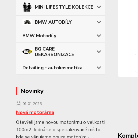
MINI LIFESTYLE KOLEKCE
BMW AUTODÍLY
BMW Motodíly
BG CARE -
DEKARBONIZACE
Detailing - autokosmetika
Novinky
01.01.2026
Nová motorárna
Otevřeli jsme novou motorárnu o velikosti
100m2. Jedná se o specializované místo,
Komple
kde se věnujeme pouze motorům -