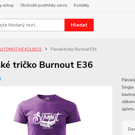
y eshop
Obchodní podmínky servis
Kontakty
Hledat
AUTOMOTIVE KOLEKCE
Pánské tričko Burnout E36
ké tričko Burnout E36
Pánské
Single
bavlna
siliko
úpletu 
Dos