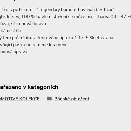
ičko s potiskem - "Legendary burnout bavarian best car"
gle Jersey, 100 % bavlna (složení se může lišit - barva 03 - 97
kóza), silikonová úprava
lární střih
ý lem průkrčníku z žebrového úpletu 1:1 s 5 % elastanu
vňující páska od ramene k rameni
ikonová úprava
zařazeno v kategoriích
MOTIVE KOLEKCE
Pánské oblečení