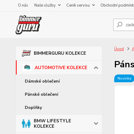
O nás
Naše služby
Ceník servisu
Obchodní podmínk
Úvod
BIMMERGURU KOLEKCE
Páns
AUTOMOTIVE KOLEKCE
Novinka
Dámské oblečení
Pánské oblečení
Doplňky
BMW LIFESTYLE
KOLEKCE