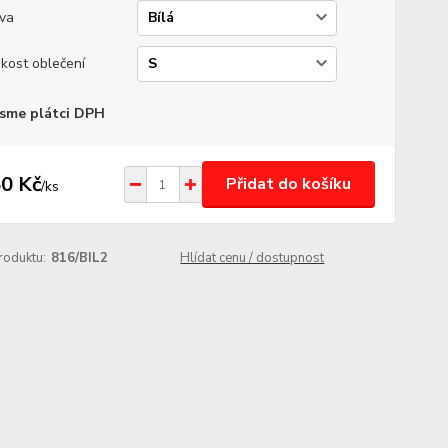
va
ikost oblečení
sme plátci DPH
0 Kč
Přidat do košíku
/
ks
roduktu:
816/BIL2
Hlídat cenu / dostupnost