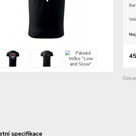
Bar
Vel
Nej
45
Číslo p
tní specifikace