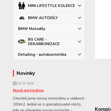
MINI LIFESTYLE KOLEKCE
BMW AUTODÍLY
BMW Motodíly
BG CARE -
DEKARBONIZACE
Detailing - autokosmetika
Novinky
01.01.2026
Nová motorárna
Otevřeli jsme novou motorárnu o velikosti
100m2. Jedná se o specializované místo,
Komple
kde se věnujeme pouze motorům -