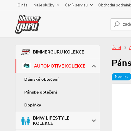
O nás
Naše služby
Ceník servisu
Obchodní podmínk
Úvod
BIMMERGURU KOLEKCE
Páns
AUTOMOTIVE KOLEKCE
Novinka
Dámské oblečení
Pánské oblečení
Doplňky
BMW LIFESTYLE
KOLEKCE