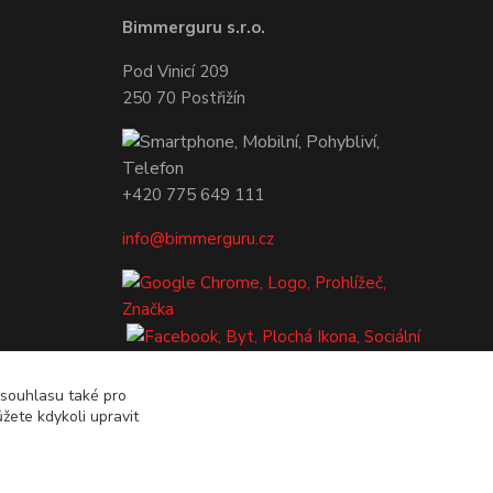
Bimmerguru s.r.o.
Pod Vinicí 209
250 70 Postřižín
+420 775 649 111
info@bimmerguru.cz
 souhlasu také pro
žete kdykoli upravit