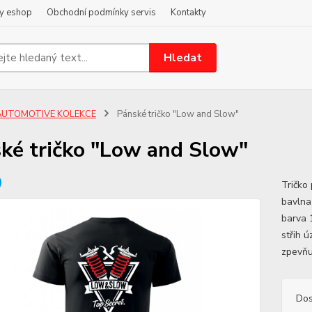
y eshop
Obchodní podmínky servis
Kontakty
Hledat
AUTOMOTIVE KOLEKCE
Pánské tričko "Low and Slow"
ké tričko "Low and Slow"
Tričko
bavlna
barva 
střih 
zpevňu
Dos