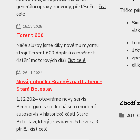
generální opravy, rouvody, přetěsněn...
číst
Tričko p
celé
Sin
15.12.2025
vis
Torent 600
tubu
Naše služby jsme díky novému mycímu
úzk
stroji Terrent 600 doplnili o možnost
zpe
čistění motorových dílů.
číst celé
sil
26.11.2024
Nová pobočka Brandýs nad Labem -
Stará Boleslav
1.12.2024 otevíráme nový servis
Zboží 
Bimmerguru s.r.o. Jedná se o moderní
autoservis v historické části Staré
AUTO
Boleslavi, který je vybaven 5 hevery, 3
plnič...
číst celé