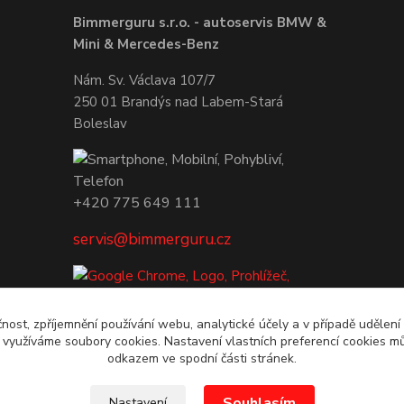
Bimmerguru s.r.o. - autoservis BMW &
Mini & Mercedes-Benz
Nám. Sv. Václava 107/7
250 01 Brandýs nad Labem-Stará
Boleslav
+420 775 649 111
servis@bimmerguru.cz
čnost, zpříjemnění používání webu, analytické účely a v případě udělení
y využíváme soubory cookies. Nastavení vlastních preferencí cookies mů
odkazem ve spodní části stránek.
Souhlasím
Nastavení