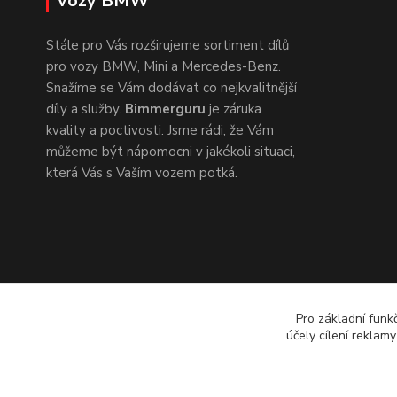
vozy BMW
Stále pro Vás rozširujeme sortiment dílů
pro vozy BMW, Mini a Mercedes-Benz.
Snažíme se Vám dodávat co nejkvalitnější
díly a služby.
Bimmerguru
je záruka
kvality a poctivosti. Jsme rádi, že Vám
můžeme být nápomocni v jakékoli situaci,
která Vás s Vaším vozem potká.
Pro základní funk
účely cílení reklam