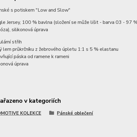
ánské s potiskem "Low and Slow"
gle Jersey, 100 % bavlna (složení se může lišit - barva 03 - 97
kóza), silikonová úprava
lární střih
ý lem průkrčníku z žebrového úpletu 1:1 s 5 % elastanu
vňující páska od ramene k rameni
ikonová úprava
zařazeno v kategoriích
MOTIVE KOLEKCE
Pánské oblečení