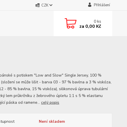
Přihlášení
CZK
0
ks
za
0,00 Kč
 pánské s potiskem "Low and Slow" Single Jersey, 100 %
 (složení se může lišit - barva 03 - 97 % bavlna a 3 % viskóza,
12 - 85 % bavlna, 15 % viskóza), silikonová úprava tubulární
úzký lem průkrčníku z žebrového úpletu 1:1 s 5 % elastanu
jící páska od ramene...
celý popis
tupnost
Není skladem