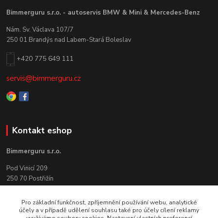
Bimmerguru s.r.o. - autoservis BMW & Mini & Mercedes-Benz
Nám. Sv. Václava 107/7
250 01 Brandýs nad Labem-Stará Boleslav
+420 775 649 111
servis@bimmerguru.cz
Kontakt eshop
Bimmerguru s.r.o.
Pod Vinicí 209
250 70 Postřižín
+420 775 649 111
Pro základní funkčnost, zpříjemnění používání webu, analytické
účely a v případě udělení souhlasu také pro účely cílení reklamy
info@bimmerguru.cz