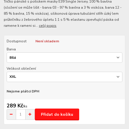
Tričko pánské s potiskem masky E39 Single Jersey, 100 % bavlna
(složení se může lišit - barva 03 - 97 % bavlna a 3 % viskóza, barva 12 -
85 % bavlna, 15 % viskóza), silikonová úprava tubulární střih úzký lem
průkrčníku z žebrového úpletu 1:1 s 5 % elastanu zpevňující páska od
ramene k rameni si...
celý popis
Dostupnost
Není skladem
Barva
Velikost oblečení
Nejsme plátci DPH
289 Kč
/
ks
Přidat do košíku