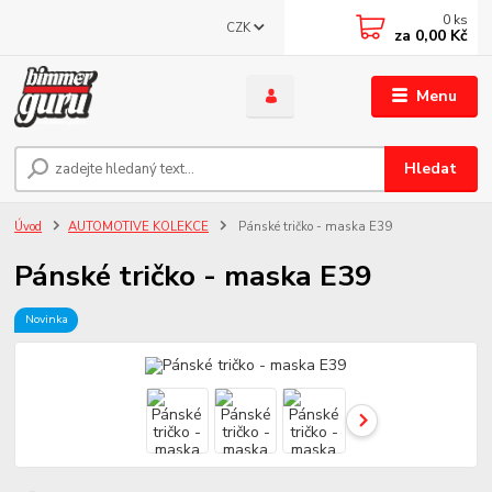
0
ks
CZK
za
0,00 Kč
Menu
Hledat
Úvod
AUTOMOTIVE KOLEKCE
Pánské tričko - maska E39
Pánské tričko - maska E39
Novinka