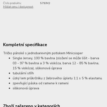
Číslo produktu:
579/M2
Hlídat cenu / dostupnost
Kompletní specifikace
Tričko pánské s jednobarevným potiskem Minicooper
Single Jersey, 100 % bavlna (složení se může lišit - barva
03 - 97 % bavlna a 3 % viskóza, barva 12 - 85 % bavlna,
15 % viskóza), silikonová úprava
tubulární střih
úzký lem průkrčníku z žebrového úpletu 1:1 s 5 % elastanu
zpevňující páska od ramene k rameni
silikonová úprava
Zboží zařazeno v kategoriích