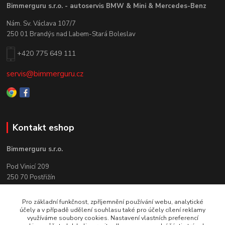
Bimmerguru s.r.o. - autoservis BMW & Mini & Mercedes-Benz
Nám. Sv. Václava 107/7
250 01 Brandýs nad Labem-Stará Boleslav
+420 775 649 111
servis@bimmerguru.cz
Kontakt eshop
Bimmerguru s.r.o.
Pod Vinicí 209
250 70 Postřižín
+420 775 649 111
Pro základní funkčnost, zpříjemnění používání webu, analytické
účely a v případě udělení souhlasu také pro účely cílení reklamy
info@bimmerguru.cz
využíváme soubory cookies. Nastavení vlastních preferencí