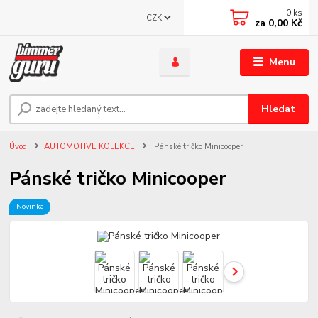
0
ks
CZK
za
0,00 Kč
Menu
Hledat
Úvod
AUTOMOTIVE KOLEKCE
Pánské tričko Minicooper
Pánské tričko Minicooper
Novinka