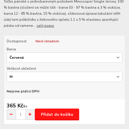
Tričko pánské s jednobarevným potiskem Minicooper Single Jersey, 100
% bavlna (složení se může lišit - barva 03 - 97 % bavlna a 3 % viskóza,
barva 12 - 85 % bavlna, 15 % viskóza), silikonová úprava tubulární střih
úzký lem průkrčníku z žebrového úpletu 1:1 s 5 % elastanu zpevňující
páska od ramene...
celý popis
Dostupnost
Není skladem
Barva
Velikost oblečení
Nejsme plátci DPH
365 Kč
/
ks
Přidat do košíku