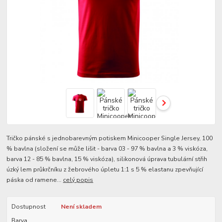
Tričko pánské s jednobarevným potiskem Minicooper Single Jersey, 100
% bavlna (složení se může lišit - barva 03 - 97 % bavlna a 3 % viskóza,
barva 12 - 85 % bavlna, 15 % viskóza), silikonová úprava tubulární střih
úzký lem průkrčníku z žebrového úpletu 1:1 s 5 % elastanu zpevňující
páska od ramene...
celý popis
Dostupnost
Není skladem
Barva