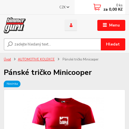
0
ks
CZK
za
0,00 Kč
Menu
Hledat
Úvod
AUTOMOTIVE KOLEKCE
Pánské tričko Minicooper
Pánské tričko Minicooper
Novinka