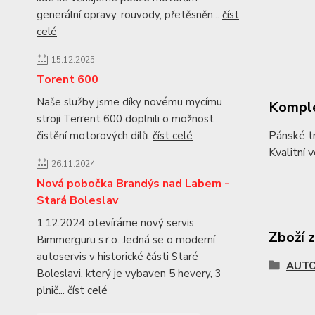
generální opravy, rouvody, přetěsněn...
číst
celé
15.12.2025
Torent 600
Naše služby jsme díky novému mycímu
Komple
stroji Terrent 600 doplnili o možnost
Pánské tr
čistění motorových dílů.
číst celé
Kvalitní 
26.11.2024
Nová pobočka Brandýs nad Labem -
Stará Boleslav
1.12.2024 otevíráme nový servis
Zboží 
Bimmerguru s.r.o. Jedná se o moderní
autoservis v historické části Staré
AUTO
Boleslavi, který je vybaven 5 hevery, 3
plnič...
číst celé