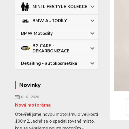
MINI LIFESTYLE KOLEKCE
BMW AUTODÍLY
BMW Motodíly
BG CARE -
DEKARBONIZACE
Detailing - autokosmetika
Novinky
01.01.2026
Nová motorárna
Otevřeli jsme novou motorárnu o velikosti
100m2. Jedná se o specializované místo,
kde se věnujeme pouze motorům -