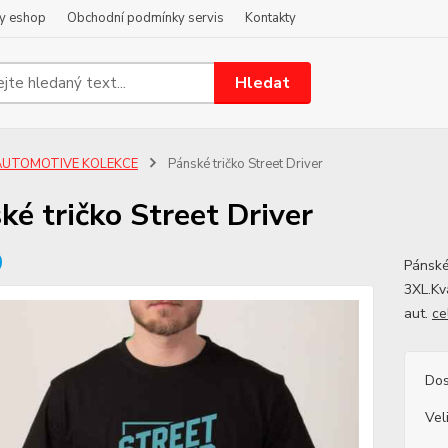
y eshop
Obchodní podmínky servis
Kontakty
Hledat
AUTOMOTIVE KOLEKCE
Pánské tričko Street Driver
ké tričko Street Driver
Pánské
3XL.Kv
aut.
ce
Dos
Vel