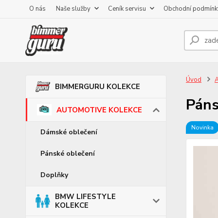
O nás
Naše služby
Ceník servisu
Obchodní podmínk
Úvod
BIMMERGURU KOLEKCE
Páns
AUTOMOTIVE KOLEKCE
Novinka
Dámské oblečení
Pánské oblečení
Doplňky
BMW LIFESTYLE
KOLEKCE