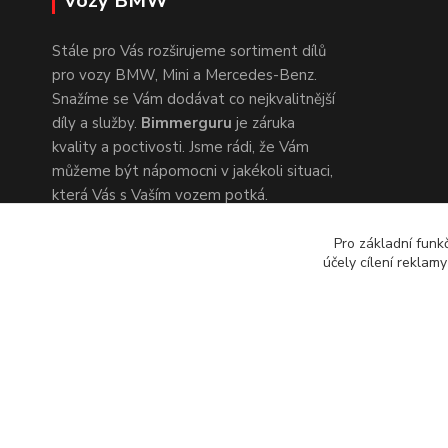
vozy BMW
Stále pro Vás rozširujeme sortiment dílů
pro vozy BMW, Mini a Mercedes-Benz.
Snažíme se Vám dodávat co nejkvalitnější
díly a služby.
Bimmerguru
je záruka
kvality a poctivosti. Jsme rádi, že Vám
můžeme být nápomocni v jakékoli situaci,
která Vás s Vaším vozem potká.
Pro základní funk
účely cílení reklam