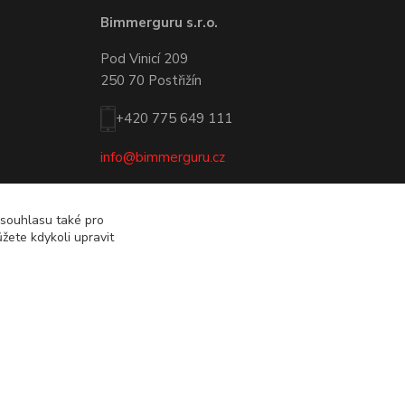
Bimmerguru s.r.o.
Pod Vinicí 209
250 70 Postřižín
+420 775 649 111
info@bimmerguru.cz
 souhlasu také pro
žete kdykoli upravit
Vytvořeno na
Eshop-rychle.cz