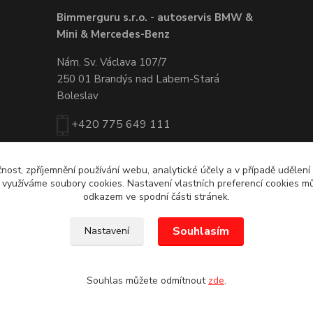
Bimmerguru s.r.o. - autoservis BMW &
Mini & Mercedes-Benz
Nám. Sv. Václava 107/7
250 01 Brandýs nad Labem-Stará
Boleslav
+420 775 649 111
servis@bimmerguru.cz
čnost, zpříjemnění používání webu, analytické účely a v případě udělení
y využíváme soubory cookies. Nastavení vlastních preferencí cookies mů
odkazem ve spodní části stránek.
Souhlasím
Nastavení
Souhlas můžete odmítnout
zde
.