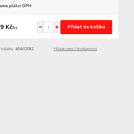
sme plátci DPH
9 Kč
Přidat do košíku
/
ks
roduktu:
456/CER2
Hlídat cenu / dostupnost