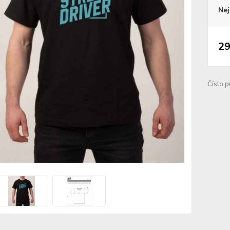
Nej
29
Číslo p