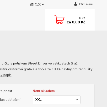
Přihlášení
CZK
0
ks
za
0,00 Kč
 tričko s potiskem Street Driver ve velikostech S až
alitní vektorová grafika a trička ze 100% bavlny pro fanoušky
lý popis
tupnost
Není skladem
ikost oblečení