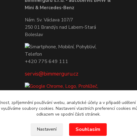
Bimmerguru s.r.o. - autoservis BMW &
Mini & Mercedes-Benz
Nám. Sv. Václava 107/7
250 01 Brandýs nad Labem-Stará
Boleslav
+420 775 649 111
servis@bimmerguru.cz
čnost, zpříjemnění používání webu, analytické účely a v případě udělení
y využíváme soubory cookies. Nastavení vlastních preferencí cookies mů
odkazem ve spodní části stránek.
Souhlasím
Nastavení