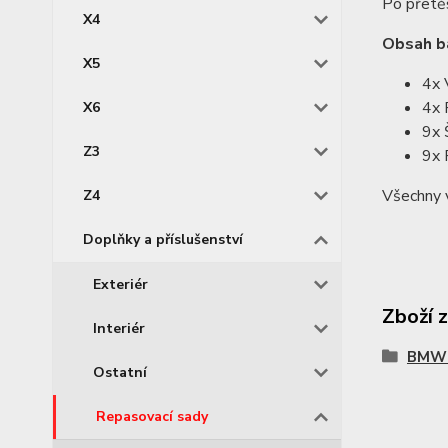
Po přetěs
X4
Obsah ba
X5
4x 
4x 
X6
9x 
Z3
9x 
Všechny
Z4
Doplňky a příslušenství
Exteriér
Zboží 
Interiér
BMW 
Ostatní
Repasovací sady