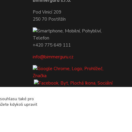
Bimmerguru s.r.o.
Pod Vinicí 209
250 70 Postřižín
+420 775 649 111
info@bimmerguru.cz
 souhlasu také pro
žete kdykoli upravit