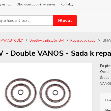
y eshop
Obchodní podmínky servis
Kontakty
Hledat
BMW AUTODÍLY
Doplňky a příslušenství
Repasovací sady
BMW -
- Double VANOS - Sada k repas
Po pře
Obsah 
Šroub
VANOS
Dos
Nej