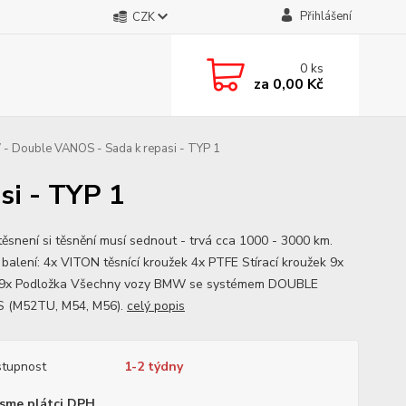
Přihlášení
CZK
0
ks
za
0,00 Kč
 Double VANOS - Sada k repasi - TYP 1
i - TYP 1
těsnení si těsnění musí sednout - trvá cca 1000 - 3000 km.
balení: 4x VITON těsnící kroužek 4x PTFE Stírací kroužek 9x
 9x Podložka Všechny vozy BMW se systémem DOUBLE
 (M52TU, M54, M56).
celý popis
tupnost
1-2 týdny
sme plátci DPH