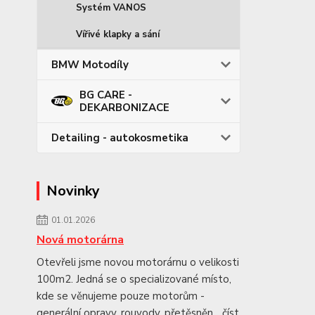
Systém VANOS
Vířivé klapky a sání
BMW Motodíly
BG CARE -
DEKARBONIZACE
Detailing - autokosmetika
Novinky
01.01.2026
Nová motorárna
Otevřeli jsme novou motorárnu o velikosti
100m2. Jedná se o specializované místo,
kde se věnujeme pouze motorům -
generální opravy, rouvody, přetěsněn...
číst