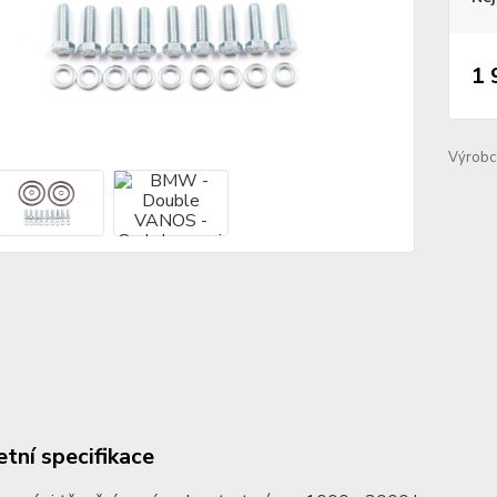
1 
Výrobc
tní specifikace