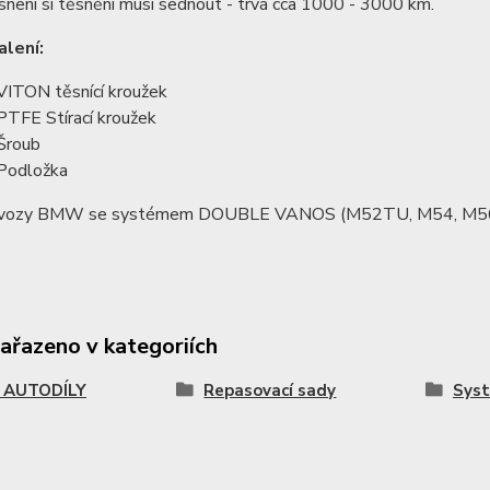
není si těsnění musí sednout - trvá cca 1000 - 3000 km.
lení:
VITON těsnící kroužek
PTFE Stírací kroužek
Šroub
Podložka
 vozy BMW se systémem DOUBLE VANOS (M52TU, M54, M56
zařazeno v kategoriích
AUTODÍLY
Repasovací sady
Sys