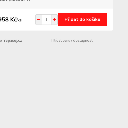
958 Kč
Přidat do košíku
/
ks
e:
repasuj.cz
Hlídat cenu / dostupnost