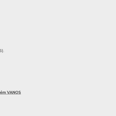
).
tém VANOS