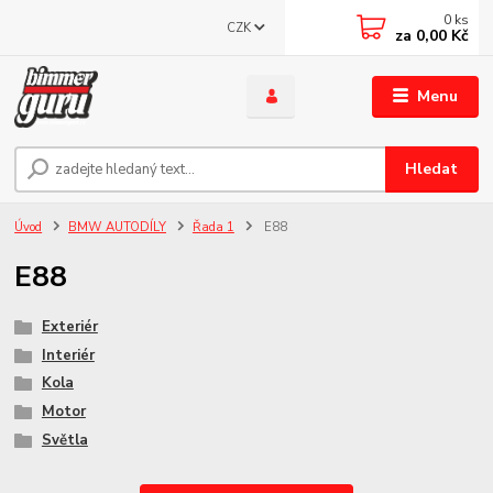
0
ks
CZK
za
0,00 Kč
Menu
Hledat
Úvod
BMW AUTODÍLY
Řada 1
E88
E88
Exteriér
Interiér
Kola
Motor
Světla