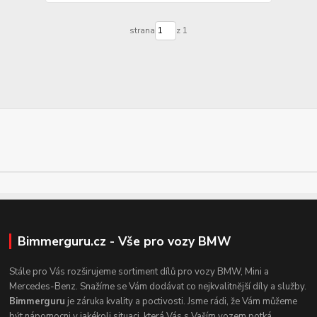
strana
z 1
Bimmerguru.cz - Vše pro vozy BMW
Stále pro Vás rozširujeme sortiment dílů pro vozy BMW, Mini a
Mercedes-Benz. Snažíme se Vám dodávat co nejkvalitnější díly a služby.
Bimmerguru
je záruka kvality a poctivosti. Jsme rádi, že Vám můžeme
být nápomocni v jakékoli situaci, která Vás s Vaším vozem potká.