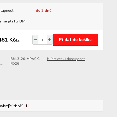
tupnost
do 3 dnů
sme plátci DPH
481 Kč
Přidat do košíku
/
ks
BM-3-20-MPACK-
Hlídat cenu / dostupnost
u:
FD2G
visející zboží
1