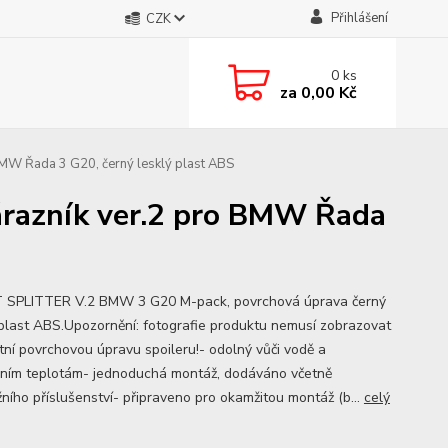
Přihlášení
CZK
0
ks
za
0,00 Kč
BMW Řada 3 G20, černý lesklý plast ABS
árazník ver.2 pro BMW Řada
SPLITTER V.2 BMW 3 G20 M-pack, povrchová úprava černý
 plast ABS.Upozornění: fotografie produktu nemusí zobrazovat
tní povrchovou úpravu spoileru!- odolný vůči vodě a
ním teplotám- jednoduchá montáž, dodáváno včetně
ního příslušenství- připraveno pro okamžitou montáž (b...
celý