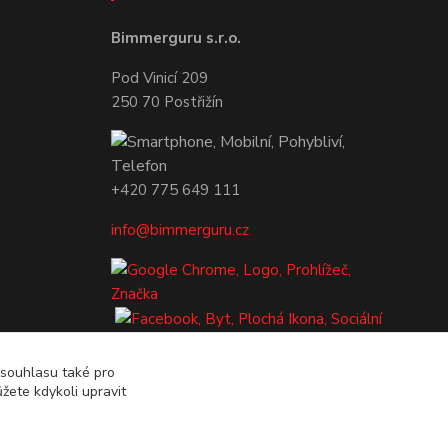
Bimmerguru s.r.o.
Pod Vinicí 209
250 70 Postřižín
+420 775 649 111
info@bimmerguru.cz
 souhlasu také pro
žete kdykoli upravit