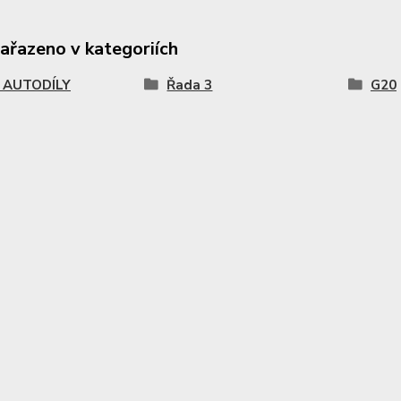
zařazeno v kategoriích
AUTODÍLY
Řada 3
G20