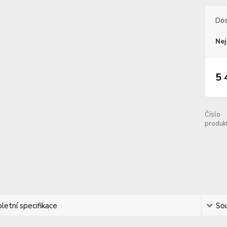
Dos
Nej
5 
Číslo
produkt
etní specifikace
Sou