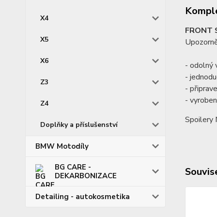
Komple
X4
FRONT S
X5
Upozorněn
X6
- odolný
- jednod
Z3
- připrav
- vyrobeno
Z4
Spoilery 
Doplňky a příslušenství
BMW Motodíly
BG CARE -
Souvise
DEKARBONIZACE
Detailing - autokosmetika