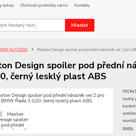
y eshop
Obchodní podmínky servis
Kontakty
Hledat
BMW AUTODÍLY
Maxton Design spoiler pod přední nárazník ver.2 pro 
on Design spoiler pod přední n
0, černý lesklý plast ABS
FRONT 
lesklý
konkré
extrém
montáž
popis