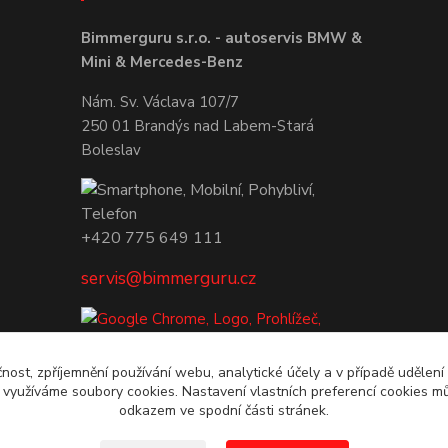
Bimmerguru s.r.o. - autoservis BMW &
Mini & Mercedes-Benz
Nám. Sv. Václava 107/7
250 01 Brandýs nad Labem-Stará
Boleslav
+420 775 649 111
servis@bimmerguru.cz
čnost, zpříjemnění používání webu, analytické účely a v případě udělení
y využíváme soubory cookies. Nastavení vlastních preferencí cookies mů
odkazem ve spodní části stránek.