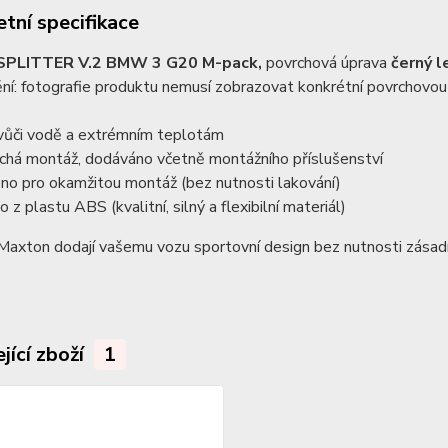
tní specifikace
PLITTER V.2 BMW 3 G20 M-pack,
povrchová úprava
černý l
í: fotografie produktu nemusí zobrazovat konkrétní povrchovou 
 vůči vodě a extrémním teplotám
uchá montáž, dodáváno včetně montážního příslušenství
eno pro okamžitou montáž (bez nutnosti lakování)
 z plastu ABS (kvalitní, silný a flexibilní materiál)
Maxton dodají vašemu vozu sportovní design bez nutnosti zásad
jící zboží
1