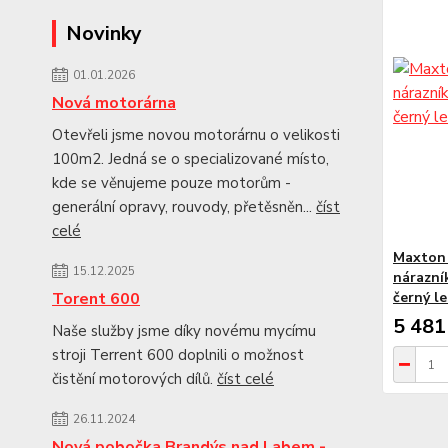
Novinky
01.01.2026
Nová motorárna
Otevřeli jsme novou motorárnu o velikosti
100m2. Jedná se o specializované místo,
kde se věnujeme pouze motorům -
generální opravy, rouvody, přetěsněn...
číst
celé
Maxton 
15.12.2025
nárazní
černý l
Torent 600
5 481
Naše služby jsme díky novému mycímu
stroji Terrent 600 doplnili o možnost
čistění motorových dílů.
číst celé
26.11.2024
Nová pobočka Brandýs nad Labem -