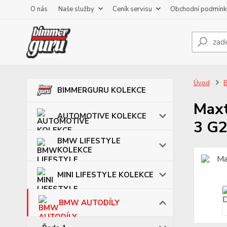
O nás
Naše služby
Ceník servisu
Obchodní podmínk
Úvod
BIMMERGURU KOLEKCE
Maxt
AUTOMOTIVE KOLEKCE
3 G2
BMW LIFESTYLE
KOLEKCE
MINI LIFESTYLE KOLEKCE
BMW AUTODÍLY