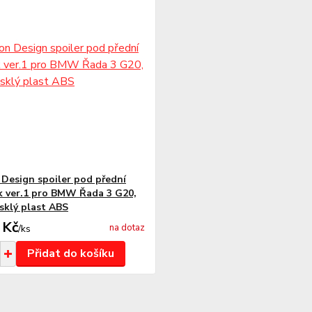
Design spoiler pod přední
k ver.1 pro BMW Řada 3 G20,
esklý plast ABS
 Kč
na dotaz
/
ks
Přidat do košíku