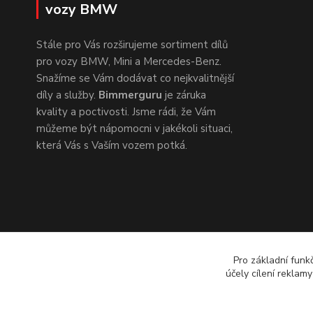
vozy BMW
Stále pro Vás rozširujeme sortiment dílů
pro vozy BMW, Mini a Mercedes-Benz.
Snažíme se Vám dodávat co nejkvalitnější
díly a služby.
Bimmerguru
je záruka
kvality a poctivosti. Jsme rádi, že Vám
můžeme být nápomocni v jakékoli situaci,
která Vás s Vaším vozem potká.
Pro základní funk
účely cílení reklam