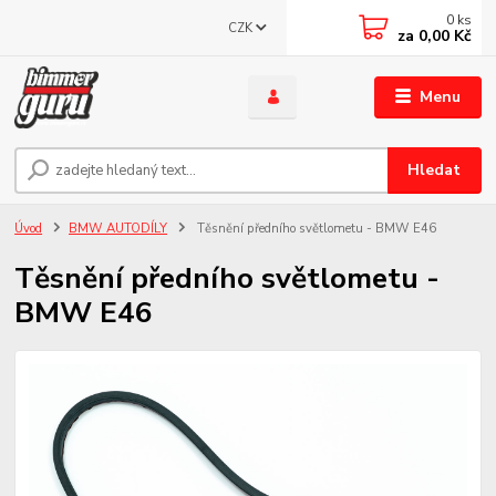
0
ks
CZK
za
0,00 Kč
Menu
Hledat
Úvod
BMW AUTODÍLY
Těsnění předního světlometu - BMW E46
Těsnění předního světlometu -
BMW E46