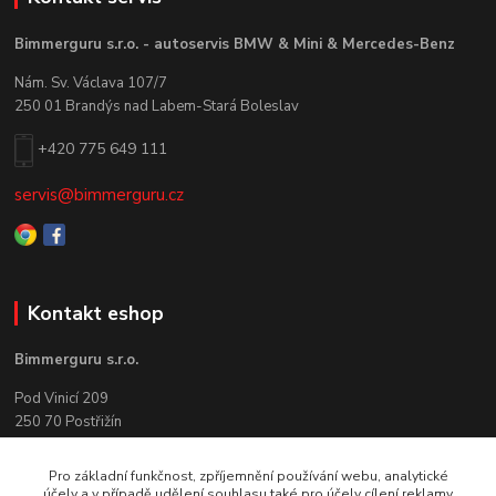
Bimmerguru s.r.o. - autoservis BMW & Mini & Mercedes-Benz
Nám. Sv. Václava 107/7
250 01 Brandýs nad Labem-Stará Boleslav
+420 775 649 111
servis@bimmerguru.cz
Kontakt eshop
Bimmerguru s.r.o.
Pod Vinicí 209
250 70 Postřižín
+420 775 649 111
Pro základní funkčnost, zpříjemnění používání webu, analytické
účely a v případě udělení souhlasu také pro účely cílení reklamy