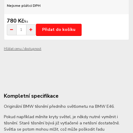
Nejsme plátci DPH
780 Kč
/
ks
Přidat do košíku
Hlídat cenu / dostupnost
Kompletní specifikace
Originální BMW těsnění předního světlometu na BMW E46.
Pokud například měníte kryty světel, je někdy nutné vyměnit i
těsnění. Staré těsnění bývá již vytlačené a netěsní dostatečně.
Světla se potom mohou mlžit, což může poškodit řadu