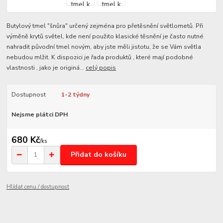
Butylový tmel "šnůra" určený zejména pro přetěsnění světlometů. Při
výměně krytů světel, kde není použito klasické těsnění je často nutné
nahradit původní tmel novým, aby jste měli jistotu, že se Vám světla
nebudou mlžit. K dispozici je řada produktů , které mají podobné
vlastnosti , jako je originá...
celý popis
Dostupnost
1-2 týdny
Nejsme plátci DPH
680 Kč
/
ks
Přidat do košíku
Hlídat cenu / dostupnost