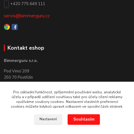
+420 775 649 111
servis@bimmerguru.cz
Kontakt eshop
Bimmerguru s.r.o.
Pod Vinicí 209
250 70 Postřižín
+420 775 649 111
Pro základní funkčnost, zpříjemnění používání webu, analytické
účely a v případě udělení souhlasu také pro účely cílení reklamy
info@bimmerguru.cz
využíváme soubory cookies. Nastavení vlastních preferencí
cookies můžete kdykoli upravit odkazem ve spodní části stránek.
Souhlasím
Nastavení