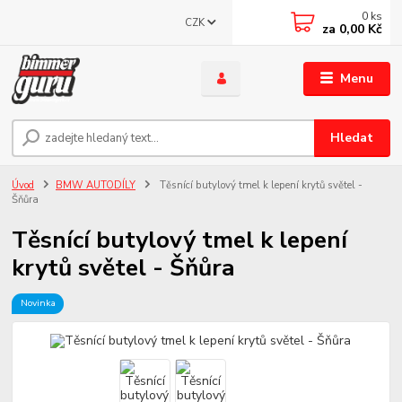
0
ks
CZK
za
0,00 Kč
Menu
Hledat
Úvod
BMW AUTODÍLY
Těsnící butylový tmel k lepení krytů světel -
Šňůra
Těsnící butylový tmel k lepení
krytů světel - Šňůra
Novinka